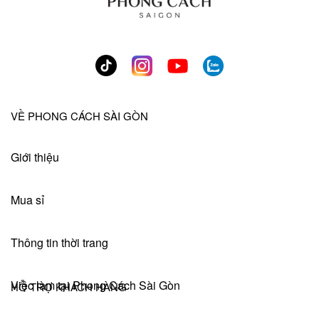
VỀ PHONG CÁCH SÀI GÒN
Giới thiệu
Mua sỉ
Thông tin thời trang
Việc làm tại Phong Cách Sài Gòn
HỖ TRỢ KHÁCH HÀNG