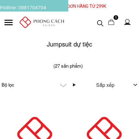
GO" NHẬN VOUCHER 50K CHO ĐƠN HÀNG TỪ 299K
Hotline: 0981704704
0
Jumpsuit dự tiệc
(27 sản phẩm)
Bộ lọc
Sắp xếp