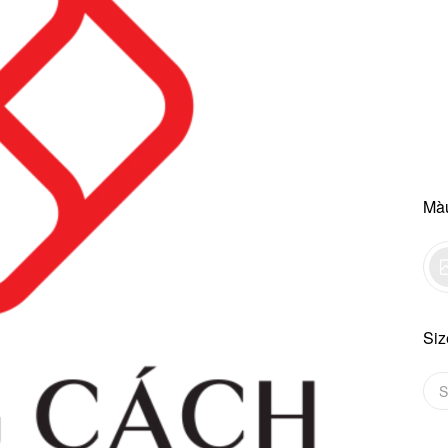
Mà
Siz
S