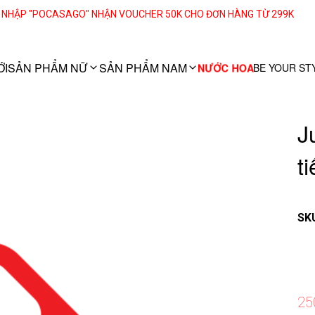
ASAGO" NHẬN VOUCHER 50K CHO ĐƠN HÀNG TỪ 299K
ỚI
SẢN PHẨM NỮ
SẢN PHẨM NAM
NƯỚC HOA
BE YOUR ST
J
t
SK
25