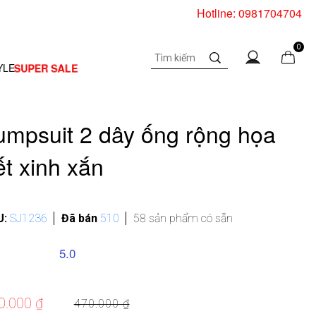
Hotline: 0981704704
0
SUPER SALE
YLE
umpsuit 2 dây ống rộng họa
iết xinh xắn
U:
SJ1236
Đã bán
510
58 sản phẩm có sẵn
5.0
0.000 ₫
470.000 ₫