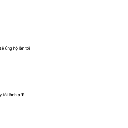
ẽ ủng hộ lần tới
tốt lành ạ ❣️