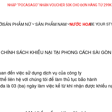
NHẬP "POCASAGO" NHẬN VOUCHER 50K CHO ĐƠN HÀNG TỪ 299K
ỚI
SẢN PHẨM NỮ
SẢN PHẨM NAM
NƯỚC HOA
BE YOUR ST
CHÍNH SÁCH KHIẾU NẠI TẠI PHONG CÁCH SÀI GÒN
uan đến việc sử dụng dịch vụ của công ty
hể liên hệ với chúng tôi để làm thủ tục bảo hành
ối đa là 03 (ba) ngày làm việc kể từ khi nhận được khiếu 