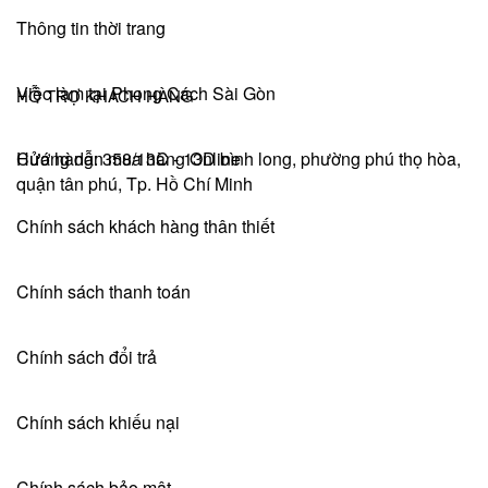
Thông tin thời trang
Việc làm tại Phong Cách Sài Gòn
HỖ TRỢ KHÁCH HÀNG
Hướng dẫn mua hàng Online
Cửa hàng: 358/13C - 13D bình long, phường phú thọ hòa,
quận tân phú, Tp. Hồ Chí Minh
Chính sách khách hàng thân thiết
Chính sách thanh toán
Chính sách đổi trả
Chính sách khiếu nại
Chính sách bảo mật