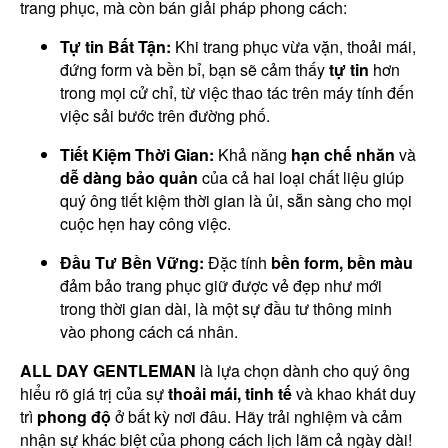
trang phục, mà còn bán giải pháp phong cách:
Tự tin Bất Tận:
Khi trang phục vừa vặn, thoải mái,
đứng form và bền bỉ, bạn sẽ cảm thấy
tự tin
hơn
trong mọi cử chỉ, từ việc thao tác trên máy tính đến
việc sải bước trên đường phố.
Tiết Kiệm Thời Gian:
Khả năng
hạn chế nhăn
và
dễ dàng bảo quản
của cả hai loại chất liệu giúp
quý ông tiết kiệm thời gian là ủi, sẵn sàng cho mọi
cuộc hẹn hay công việc.
Đầu Tư Bền Vững:
Đặc tính
bền form, bền màu
đảm bảo trang phục giữ được vẻ đẹp như mới
trong thời gian dài, là một sự đầu tư thông minh
vào phong cách cá nhân.
ALL DAY GENTLEMAN
là lựa chọn dành cho quý ông
hiểu rõ giá trị của sự
thoải mái, tinh tế
và khao khát duy
trì
phong độ
ở bất kỳ nơi đâu. Hãy trải nghiệm và cảm
nhận sự khác biệt của phong cách lịch lãm cả ngày dài!