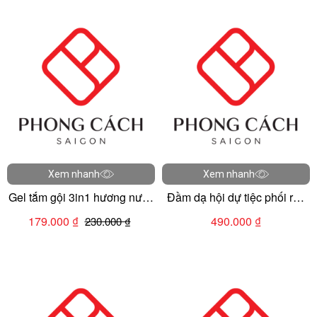
Xem nhanh
Xem nhanh
Gel tắm gội 3in1 hương nước
Đầm dạ hội dự tiệc phối ren
hoa
hoa cao cấp
179.000 ₫
490.000 ₫
230.000 ₫