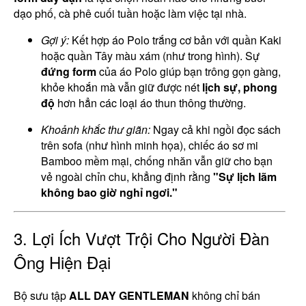
dạo phố, cà phê cuối tuần hoặc làm việc tại nhà.
Gợi ý:
Kết hợp áo Polo trắng cơ bản với quần Kaki
hoặc quần Tây màu xám (như trong hình). Sự
đứng form
của áo Polo giúp bạn trông gọn gàng,
khỏe khoắn mà vẫn giữ được nét
lịch sự, phong
độ
hơn hẳn các loại áo thun thông thường.
Khoảnh khắc thư giãn:
Ngay cả khi ngồi đọc sách
trên sofa (như hình minh họa), chiếc áo sơ mi
Bamboo mềm mại, chống nhăn vẫn giữ cho bạn
vẻ ngoài chỉn chu, khẳng định rằng
"Sự lịch lãm
không bao giờ nghỉ ngơi."
3. Lợi Ích Vượt Trội Cho Người Đàn
Ông Hiện Đại
Bộ sưu tập
ALL DAY GENTLEMAN
không chỉ bán