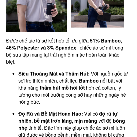
Được chế tác từ sự kết hợp tối ưu giữa
51% Bamboo,
46% Polyester và 3% Spandex
, chiếc áo sơ mi trong
bộ sưu tập mang lại trải nghiệm mặc hoàn toàn khác
biệt.
Siêu Thoáng Mát và Thấm Hút:
Với nguồn gốc từ
sợi tre thiên nhiên, chất liệu
Bamboo
nổi bật với
khả năng
thấm hút mồ hôi tốt
hơn cả cotton, lý
tưởng cho môi trường công sở hay những ngày hè
nóng bức.
Độ Rũ và Bề Mặt Hoàn Hảo:
Vải có
độ rũ tự
nhiên, bề mặt trơn láng, mịn màng
với độ
bóng
nhẹ
tinh tế. Đặc tính này giúp chiếc áo sơ mi luôn
giữ được vẻ bồng bềnh, mềm mại, không bị cứng