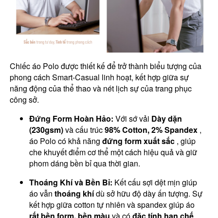
Chiếc áo Polo được thiết kế để trở thành biểu tượng của
phong cách Smart-Casual linh hoạt, kết hợp giữa sự
năng động của thể thao và nét lịch sự của trang phục
công sở.
Đứng Form Hoàn Hảo:
Với sớ vải
Dày dặn
(230gsm)
và cấu trúc
98% Cotton, 2% Spandex
,
áo Polo có khả năng
đứng form xuất sắc
, giúp
che khuyết điểm cơ thể một cách hiệu quả và giữ
phom dáng bền bỉ qua thời gian.
Thoáng Khí và Bền Bỉ:
Kết cấu sợi dệt mịn giúp
áo vẫn
thoáng khí
dù sở hữu độ dày ấn tượng. Sự
kết hợp giữa cotton tự nhiên và spandex giúp áo
rất bền form, bền màu
và có
đặc tính hạn chế