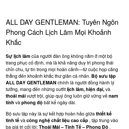
ALL DAY GENTLEMAN: Tuyên Ngôn
Phong Cách Lịch Lãm Mọi Khoảnh
Khắc
Sự lịch lãm
của người đàn ông không nằm ở một bộ
trang phục cố định, mà là khả năng duy trì phong thái
chỉn chu, tự tin trong mọi hoàn cảnh—từ cuộc họp căng
thẳng đến khoảnh khắc thư giãn cá nhân.
Bộ sưu tập
ALL DAY GENTLEMAN
chính là người đồng hành lý
tưởng, mang đến những outfit
lịch lãm, hiện đại,
và
thoải mái
vượt trội, giúp quý ông luôn giữ vững vẻ
nam
tính
và
phong độ
bất kể ngày dài.
Bộ sưu tập này là sự kết hợp hoàn hảo giữa
thiết kế
tinh tế
và
công nghệ chất liệu cao cấp
, tập trung vào
ba giá trị cốt lõi:
Thoải Mái – Tinh Tế – Phong Độ
.