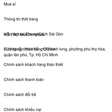
Mua sỉ
Thông tin thời trang
Việc làm tại Phong Cách Sài Gòn
HỖ TRỢ KHÁCH HÀNG
Hướng dẫn mua hàng Online
Cửa hàng: 358/13C - 13D bình long, phường phú thọ hòa,
quận tân phú, Tp. Hồ Chí Minh
Chính sách khách hàng thân thiết
Chính sách thanh toán
Chính sách đổi trả
Chính sách khiếu nại