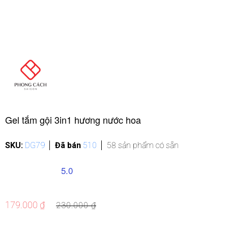
Gel tắm gội 3in1 hương nước hoa
SKU:
DG79
Đã bán
510
58 sản phẩm có sẵn
5.0
179.000 ₫
230.000 ₫