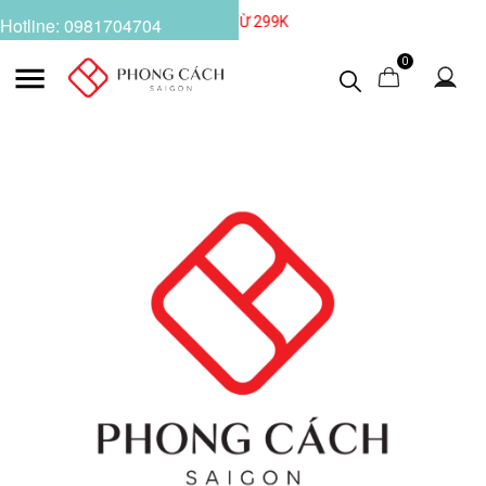
NHẬ
Hotline: 0981704704
0