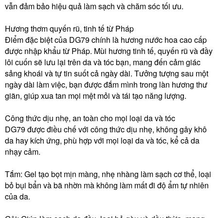
vẫn đảm bảo hiệu quả làm sạch và chăm sóc tối ưu.
Hương thơm quyến rũ, tinh tế từ Pháp
Điểm đặc biệt của DG79 chính là hương nước hoa cao cấp
được nhập khẩu từ Pháp. Mùi hương tinh tế, quyến rũ và đầy
lôi cuốn sẽ lưu lại trên da và tóc bạn, mang đến cảm giác
sảng khoái và tự tin suốt cả ngày dài. Tưởng tượng sau một
ngày dài làm việc, bạn được đắm mình trong làn hương thư
giãn, giúp xua tan mọi mệt mỏi và tái tạo năng lượng.
Công thức dịu nhẹ, an toàn cho mọi loại da và tóc
DG79 được điều chế với công thức dịu nhẹ, không gây khô
da hay kích ứng, phù hợp với mọi loại da và tóc, kể cả da
nhạy cảm.
Tắm: Gel tạo bọt mịn màng, nhẹ nhàng làm sạch cơ thể, loại
bỏ bụi bẩn và bã nhờn mà không làm mất đi độ ẩm tự nhiên
của da.