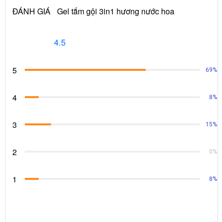
ĐÁNH GIÁ
Gel tắm gội 3in1 hương nước hoa
4.5
5
69%
4
8%
3
15%
2
0%
1
8%